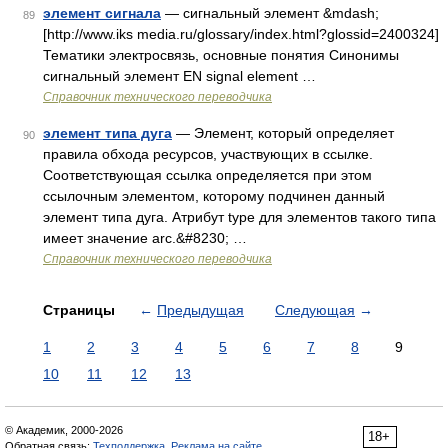
элемент сигнала
— сигнальный элемент &mdash;
89
[http://www.iks media.ru/glossary/index.html?glossid=2400324]
Тематики электросвязь, основные понятия Синонимы
сигнальный элемент EN signal element …
Справочник технического переводчика
элемент типа дуга
— Элемент, который определяет
90
правила обхода ресурсов, участвующих в ссылке.
Соответствующая ссылка определяется при этом
ссылочным элементом, которому подчинен данный
элемент типа дуга. Атрибут type для элементов такого типа
имеет значение arc.&#8230; …
Справочник технического переводчика
Страницы
←
Предыдущая
Следующая
→
1
2
3
4
5
6
7
8
9
10
11
12
13
© Академик, 2000-2026
18+
Обратная связь:
Техподдержка
,
Реклама на сайте