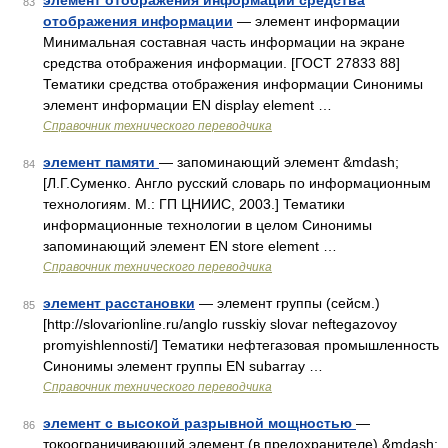
элемент отображения информации средства
83
отображения информации
— элемент информации
Минимальная составная часть информации на экране
средства отображения информации. [ГОСТ 27833 88]
Тематики средства отображения информации Синонимы
элемент информации EN display element …
Справочник технического переводчика
элемент памяти
— запоминающий элемент &mdash;
84
[Л.Г.Суменко. Англо русский словарь по информационным
технологиям. М.: ГП ЦНИИС, 2003.] Тематики
информационные технологии в целом Синонимы
запоминающий элемент EN store element …
Справочник технического переводчика
элемент расстановки
— элемент группы (сейсм.)
85
[http://slovarionline.ru/anglo russkiy slovar neftegazovoy
promyishlennosti/] Тематики нефтегазовая промышленность
Синонимы элемент группы EN subarray …
Справочник технического переводчика
элемент с высокой разрывной мощностью
—
86
токоограничивающий элемент (в предохранителе) &mdash;